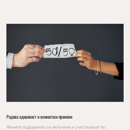
Родова еднаквост и климатски промени
Жените подеднакво се вклучени и учествуваат во