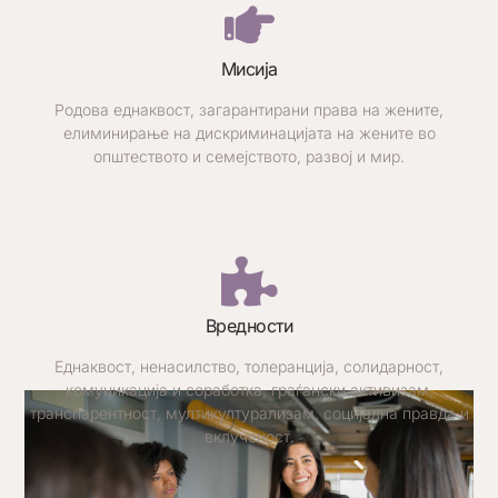
Мисија
Родова еднаквост, загарантирани права на жените,
елиминирање на дискриминацијата на жените во
општеството и семејството, развој и мир.
Вредности
Еднаквост, ненасилство, толеранција, солидарност,
комуникација и соработка, граѓански активизам,
транспарентност, мултикултурализам, социјална правда и
вклученост.