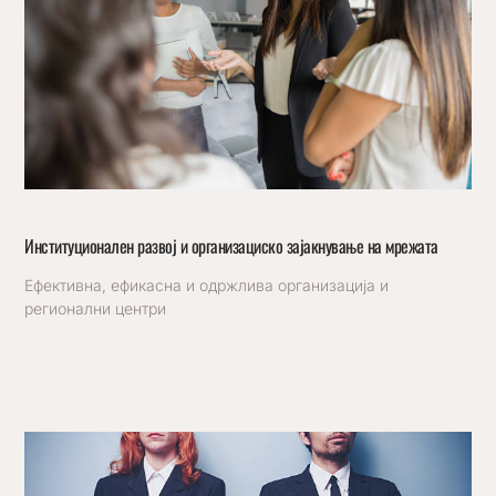
Институционален развој и организациско зајакнување на мрежата
Ефективна, ефикасна и одржлива организација и
регионални центри