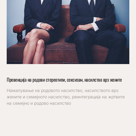
Превенција на родови стереотипи, сексизам, насилство врз жените
Намалување на родовото насилство, насилството врз
жените и семејното насилство, реинтеграција на жртвите
на семејно и родово насилство