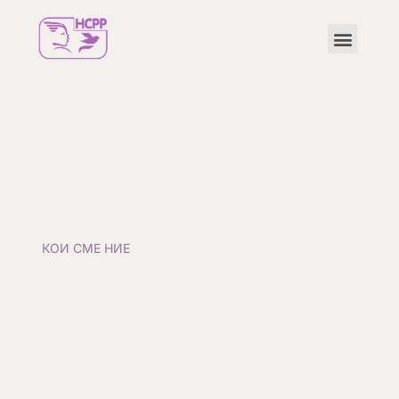
НСРP
Сојуз – Национален совет за родова рамноправност
КОИ СМЕ НИЕ