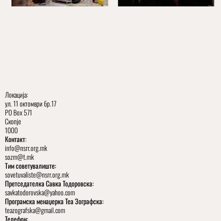
Локација:
ул. 11 октомври бр.17
PO Box 571
Скопје
1000
Контакт
:
info@nsrr.org.mk
sozm@t.mk
Тим советувалиште:
sovetuvaliste@nsrr.org.mk
Претседателка Савка Тодоровска:
savkatodorovska@yahoo.com
Програмска менаџерка Теа Зографска:
teazografska@gmail.com
Телефон: