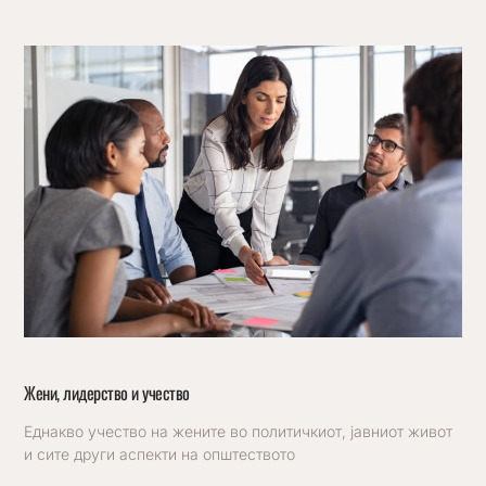
Жени, лидерство и учество
Еднакво учество на жените во политичкиот, јавниот живот
и сите други аспекти на општеството