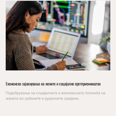
Економско зајакнување на жените и социјално претприемништво
Подобрување на социјалната и економската положба на
жената во урбаните и руралните средини.